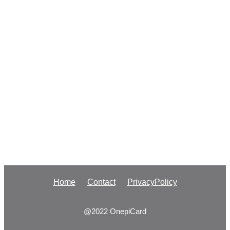
Home
Contact
PrivacyPolicy
@2022 OnepiCard