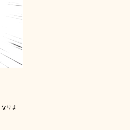
。
となりま